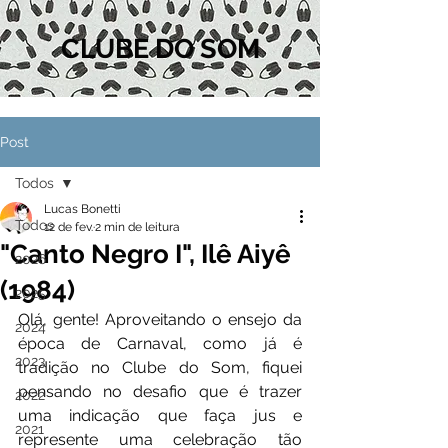
CLUBE DO SOM
Post
Todos
Lucas Bonetti
Todos
12 de fev.
2 min de leitura
"Canto Negro I", Ilê Aiyê
2026
(1984)
2025
Olá, gente! Aproveitando o ensejo da 
2024
época de Carnaval, como já é 
2023
tradição no Clube do Som, fiquei 
pensando no desafio que é trazer 
2022
uma indicação que faça jus e 
2021
represente uma celebração tão 