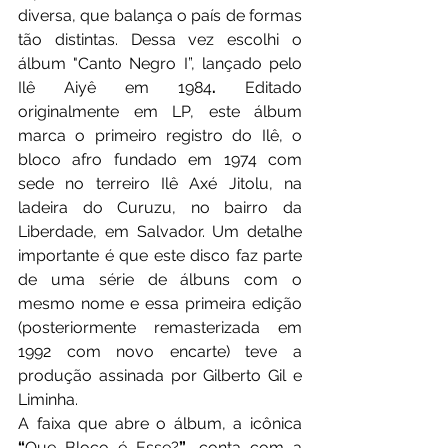
diversa, que balança o país de formas 
tão distintas. Dessa vez escolhi o 
álbum "Canto Negro I”, lançado pelo 
Ilê Aiyê
em 1984
.
 Editado 
originalmente em LP, este álbum 
marca o primeiro registro do Ilê, o 
bloco afro fundado em 1974 com 
sede no terreiro Ilê Axé Jitolu, na 
ladeira do Curuzu, no bairro da 
Liberdade, em Salvador. Um detalhe 
importante é que este disco faz parte 
de uma série de álbuns com o 
mesmo nome e essa primeira edição 
(posteriormente remasterizada em 
1992 com novo encarte) teve a 
produção assinada por Gilberto Gil e 
Liminha.
A faixa que abre o álbum, a icônica 
“
Que Bloco é Esse?
”
, conta com a 