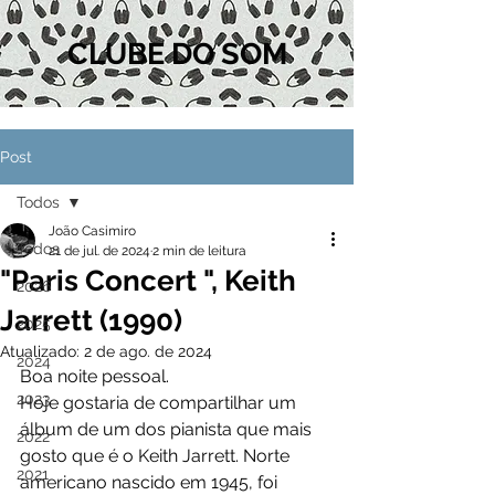
CLUBE DO SOM
Post
Todos
João Casimiro
Todos
21 de jul. de 2024
2 min de leitura
"Paris Concert ", Keith
2026
Jarrett (1990)
2025
Atualizado:
2 de ago. de 2024
2024
Boa noite pessoal.
2023
Hoje gostaria de compartilhar um 
álbum de um dos pianista que mais 
2022
gosto que é o Keith Jarrett. Norte 
2021
americano nascido em 1945, foi 