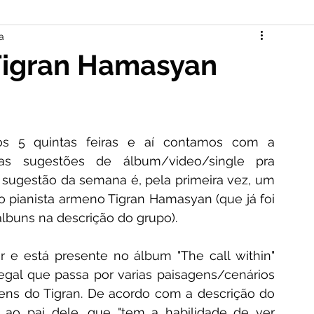
a
, Tigran Hamasyan
s 5 quintas feiras e aí contamos com a 
s sugestões de álbum/video/single pra 
a sugestão da semana é, pela primeira vez, um 
o pianista armeno Tigran Hamasyan (que já foi 
lbuns na descrição do grupo). 
 está presente no álbum "The call within" 
gal que passa por varias paisagens/cenários 
ns do Tigran. De acordo com a descrição do 
 pai dele, que "tem a habilidade de ver 