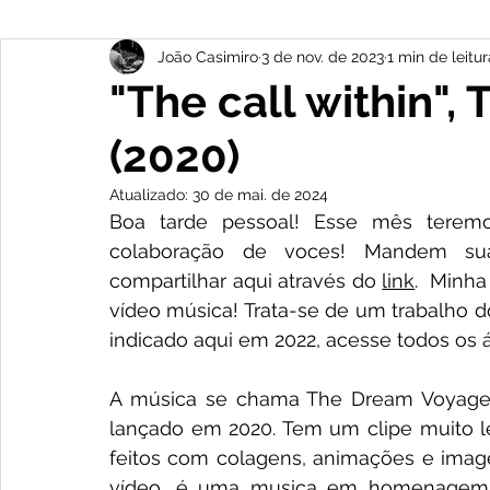
João Casimiro
3 de nov. de 2023
1 min de leitur
"The call within"
(2020)
Atualizado:
30 de mai. de 2024
Boa tarde pessoal! Esse mês teremo
colaboração de voces! Mandem sua
compartilhar aqui através do 
link
.  Minh
vídeo música! Trata-se de um trabalho d
indicado aqui em 2022, acesse todos os á
A música se chama The Dream Voyager e
lançado em 2020. Tem um clipe muito le
feitos com colagens, animações e image
vídeo, é uma musica em homenagem ao