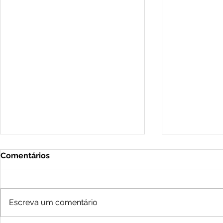
Comentários
Escreva um comentário
"Aché!", Aché! (2003)