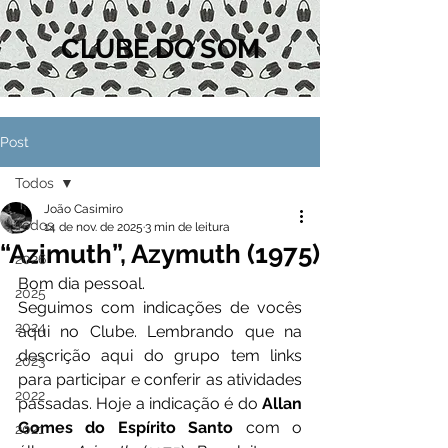
CLUBE DO SOM
Post
Todos
João Casimiro
Todos
14 de nov. de 2025
3 min de leitura
“Azimuth”, Azymuth (1975)
2026
Bom dia pessoal.
2025
Seguimos com indicações de vocês 
2024
aqui no Clube. Lembrando que na 
descrição aqui do grupo tem links 
2023
para participar e conferir as atividades 
2022
passadas. Hoje a indicação é do 
Allan 
Gomes do Espírito Santo
 com o 
2021