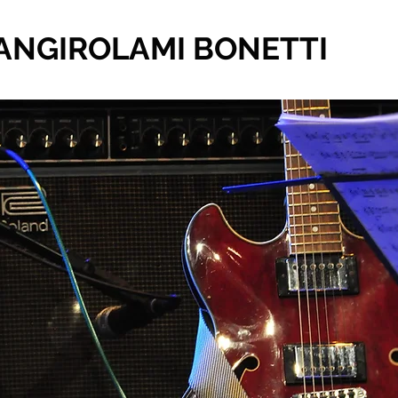
ANGIROLAMI BONETTI