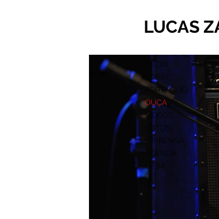
LUCAS Z
INÍCIO
SOBRE
PORTFÓLIO
OUÇA
VÍDEOS
FOTOS
IMPRENSA
AGENDA
UFBA