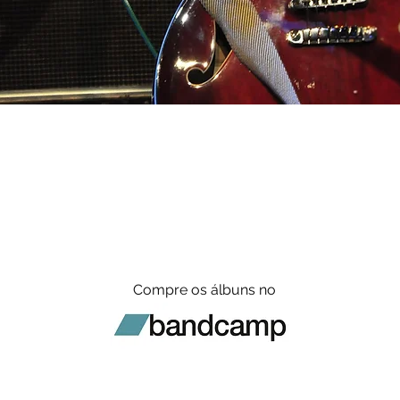
Compre os álbuns no