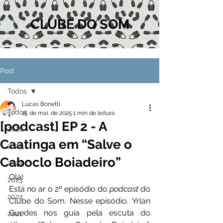
CLUBE DO SOM
Post
Todos
Lucas Bonetti
Todos
15 de mai. de 2025
1 min de leitura
[podcast] EP 2 - A
2026
Caatinga em “Salve o
2025
Caboclo Boiadeiro”
2024
Olá!
2023
Está no ar o 2º episódio do 
podcast
 do 
2022
Clube do Som. Nesse 
episódio, Yrlan 
Guedes nos guia pela escuta do 
2021