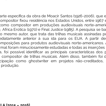
arte específica da obra de Moacir Santos (1926-2006), que 
ompositor fixou residência nos Estados Unidos, entre 1967 
como compositor em produções audiovisuais norte-america
, Africa Erotica (1970) e Final Justice (1985). A pesquisa se
 mesmo autor, que trata das trilhas musicais assinadas p
iatamente anterior à sua ida para os EUA. A partir des
mposições para produtos audiovisuais norte-americanos. A
rmal foram minuciosamente estudadas e todas as inserções 
 foi possível identificar as principais características do
compositor de trilhas musicais. Além disso, também foi 
icipação como ghostwriter em projetos não-creditados, 
 produção.
 [2015 – 2016]