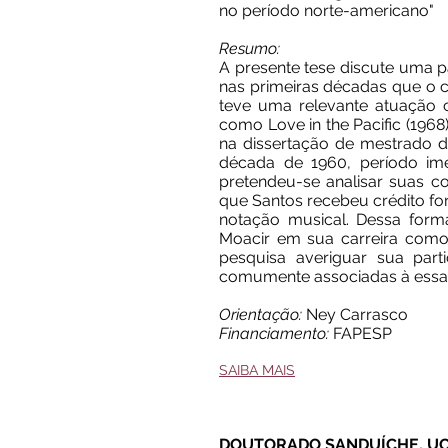
no período norte-americano"
Resumo:
A presente tese discute uma p
nas primeiras décadas que o c
teve uma relevante atuação 
como Love in the Pacific (1968)
na dissertação de mestrado do
década de 1960, período imed
pretendeu-se analisar suas co
que Santos recebeu crédito fo
notação musical. Dessa forma,
Moacir em sua carreira como 
pesquisa averiguar sua part
comumente associadas à essa
Orientação:
Ney Carrasco
Financiamento:
FAPESP
SAIBA MAIS
DOUTORADO SANDUÍCHE, UCLA