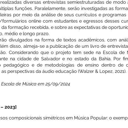
 realizadas diversas entrevistas semiestruturadas de modo 
últiplas funções. Paralelamente, serão investigadas as form
ileiras por meio da análise de seus currículos e programas 
s/formulários online com estudantes e egressos desses cur
da formação recebida, e sobre as expectativas de oportunida
o, médio e longo prazo.
rão divulgados na forma de textos acadêmicos, com análi
. Além disso, almeja-se a publicação de um livro de entrevis
são. Considerando que o projeto tem sede na Escola de 
nte na cidade de Salvador e no estado da Bahia. Por fi
to pedagógico e de metodologias de ensino dentro de c
m as perspectivas da áudio educação (Walzer & Lopez, 2021).
 Escola de Música em 25/09/2024
– 2023]
ssos composicionais simétricos em Música Popular: o exemp