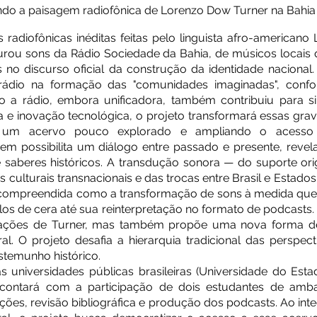
ando a paisagem radiofônica de Lorenzo Dow Turner na Bahia 
s radiofônicas inéditas feitas pelo linguista afro-america
turou sons da Rádio Sociedade da Bahia, de músicos locais 
s no discurso oficial da construção da identidade nacional.
rádio na formação das "comunidades imaginadas", conf
a rádio, embora unificadora, também contribuiu para silen
 e inovação tecnológica, o projeto transformará essas gr
 um acervo pouco explorado e ampliando o acesso à
gem possibilita um diálogo entre passado e presente, rev
 saberes históricos. A transdução sonora — do suporte orig
s culturais transnacionais e das trocas entre Brasil e Estado
é compreendida como a transformação de sons à medida que
olos de cera até sua reinterpretação no formato de podcast
ravações de Turner, mas também propõe uma nova forma
l. O projeto desafia a hierarquia tradicional das perspect
temunho histórico.
as universidades públicas brasileiras (Universidade do Es
o contará com a participação de dois estudantes de amba
ções, revisão bibliográfica e produção dos podcasts. Ao int