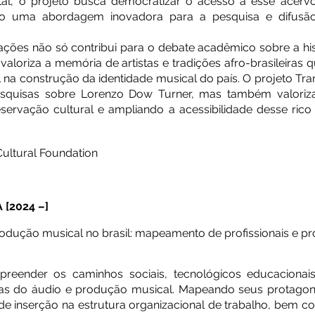
al, o projeto busca democratizar o acesso a esse acervo
o uma abordagem inovadora para a pesquisa e difusão
ações não só contribui para o debate acadêmico sobre a his
aloriza a memória de artistas e tradições afro-brasileiras 
na construção da identidade musical do país. O projeto T
quisas sobre Lorenzo Dow Turner, mas também valoriza 
servação cultural e ampliando a acessibilidade desse rico 
ultural Foundation
[2024 –]
rodução musical no brasil: mapeamento de profissionais e p
reender os caminhos sociais, tecnológicos educacionais e
eas do áudio e produção musical. Mapeando seus protagoni
de inserção na estrutura organizacional de trabalho, bem c