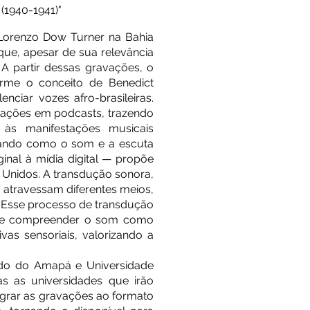
(1940-1941)"
no Lorenzo Dow Turner na Bahia
que, apesar de sua relevância
 A partir dessas gravações, o
orme o conceito de Benedict
ciar vozes afro-brasileiras.
avações em podcasts, trazendo
s manifestações musicais
elando como o som e a escuta
inal à mídia digital — propõe
s Unidos. A transdução sonora,
 atravessam diferentes meios,
s. Esse processo de transdução
 de compreender o som como
ivas sensoriais, valorizando a
tado do Amapá e Universidade
s as universidades que irão
egrar as gravações ao formato