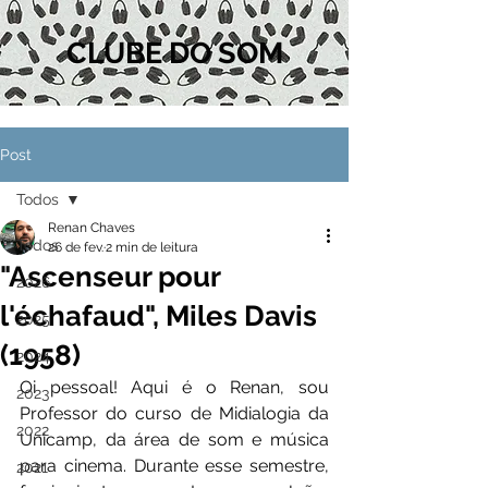
CLUBE DO SOM
Post
Todos
Renan Chaves
Todos
26 de fev.
2 min de leitura
"Ascenseur pour
2026
l'échafaud", Miles Davis
2025
(1958)
2024
Oi pessoal! Aqui é o Renan, sou 
2023
Professor do curso de Midialogia da 
2022
Unicamp, da área de som e música 
para cinema. Durante esse semestre, 
2021